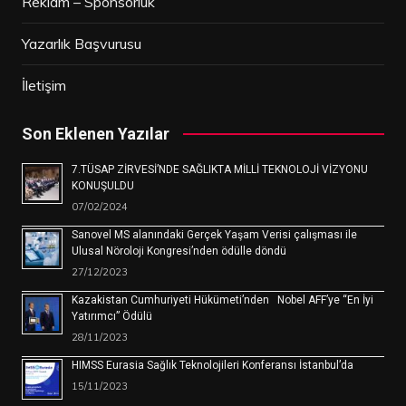
Reklam – Sponsorluk
Yazarlık Başvurusu
İletişim
Son Eklenen Yazılar
7.TÜSAP ZİRVESİ’NDE SAĞLIKTA MİLLİ TEKNOLOJİ VİZYONU
KONUŞULDU
07/02/2024
Sanovel MS alanındaki Gerçek Yaşam Verisi çalışması ile
Ulusal Nöroloji Kongresi’nden ödülle döndü
27/12/2023
Kazakistan Cumhuriyeti Hükümeti’nden Nobel AFF’ye “En İyi
Yatırımcı” Ödülü
28/11/2023
HIMSS Eurasia Sağlık Teknolojileri Konferansı İstanbul’da
15/11/2023