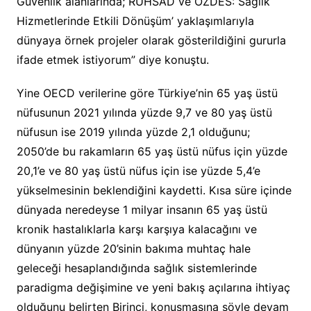
Güvenlik alanlarında; RUHSAD ve ÖZDES: Sağlık
Hizmetlerinde Etkili Dönüşüm’ yaklaşımlarıyla
dünyaya örnek projeler olarak gösterildiğini gururla
ifade etmek istiyorum” diye konuştu.
Yine OECD verilerine göre Türkiye’nin 65 yaş üstü
nüfusunun 2021 yılında yüzde 9,7 ve 80 yaş üstü
nüfusun ise 2019 yılında yüzde 2,1 olduğunu;
2050’de bu rakamların 65 yaş üstü nüfus için yüzde
20,1’e ve 80 yaş üstü nüfus için ise yüzde 5,4’e
yükselmesinin beklendiğini kaydetti. Kısa süre içinde
dünyada neredeyse 1 milyar insanın 65 yaş üstü
kronik hastalıklarla karşı karşıya kalacağını ve
dünyanın yüzde 20’sinin bakıma muhtaç hale
geleceği hesaplandığında sağlık sistemlerinde
paradigma değişimine ve yeni bakış açılarına ihtiyaç
olduğunu belirten Birinci, konuşmasına şöyle devam