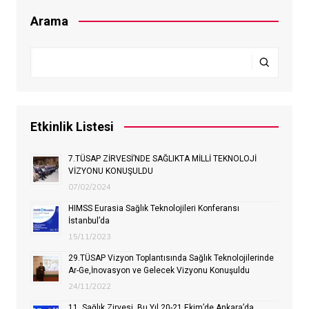
Arama
Etkinlik Listesi
7.TÜSAP ZİRVESİ’NDE SAĞLIKTA MİLLİ TEKNOLOJİ
VİZYONU KONUŞULDU
07/02/2024
HIMSS Eurasia Sağlık Teknolojileri Konferansı
İstanbul’da
15/11/2023
29.TÜSAP Vizyon Toplantısında Sağlık Teknolojilerinde
Ar-Ge,İnovasyon ve Gelecek Vizyonu Konuşuldu
24/11/2022
11. Sağlık Zirvesi, Bu Yıl 20-21 Ekim’de Ankara’da