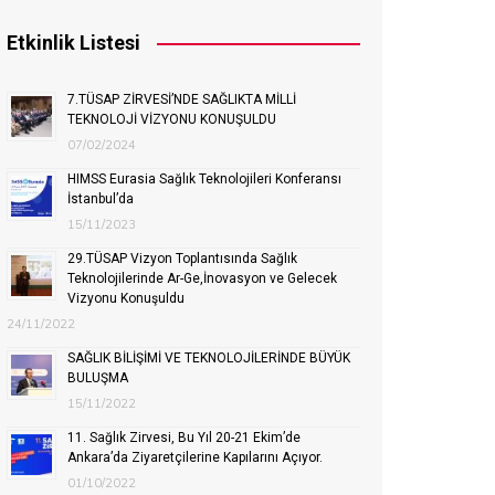
Etkinlik Listesi
7.TÜSAP ZİRVESİ’NDE SAĞLIKTA MİLLİ
TEKNOLOJİ VİZYONU KONUŞULDU
07/02/2024
HIMSS Eurasia Sağlık Teknolojileri Konferansı
İstanbul’da
15/11/2023
29.TÜSAP Vizyon Toplantısında Sağlık
Teknolojilerinde Ar-Ge,İnovasyon ve Gelecek
Vizyonu Konuşuldu
24/11/2022
SAĞLIK BİLİŞİMİ VE TEKNOLOJİLERİNDE BÜYÜK
BULUŞMA
15/11/2022
11. Sağlık Zirvesi, Bu Yıl 20-21 Ekim’de
Ankara’da Ziyaretçilerine Kapılarını Açıyor.
01/10/2022