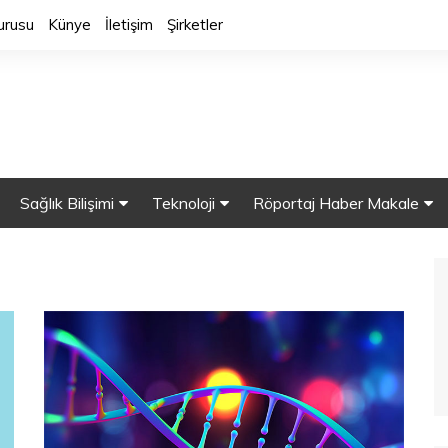
urusu
Künye
İletişim
Şirketler
Sağlık Bilişimi
Teknoloji
Röportaj Haber Makale
y Zeka
Sağlık Bilgi Sistemleri
Sağlıkta Robot
Röportaj.
HBYS
Mobil Sağlık
Makaleler
alar
Sağlıkta Bulut Bilişim
Akıllı Cihazlar
Haber
ine Öğrenme
Güvenlik
3 Boyutlu Yazıcılar
 Veri
Sağlıkta Nanoteknolji
Nesnelerin İnterneti (IOT)