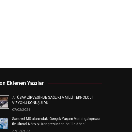
on Eklenen Yazılar
7.TÜSAP ZİRVESİ’NDE SAĞLIKTA MİLLİ TEKNOLOJİ
VİZYONU KONUŞULDU
07/02/2024
Sanovel MS alanındaki Gerçek Yaşam Verisi çalışması
ile Ulusal Nöroloji Kongresi’nden ödülle döndü
27/12/2023