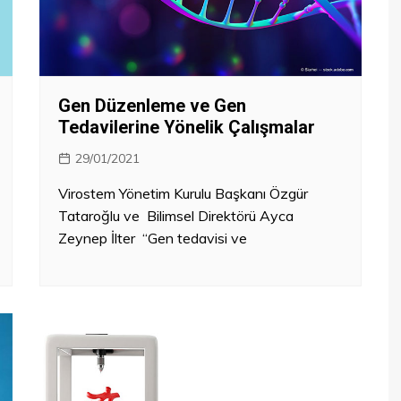
Artırılmış ve Sanal Gerçeklik
Kablosuz Uygulamalar
/Biyosensörler
Giyilebilir Teknolojiler
Gen Düzenleme ve Gen
Tedavilerine Yönelik Çalışmalar
29/01/2021
Virostem Yönetim Kurulu Başkanı Özgür
Tataroğlu ve Bilimsel Direktörü Ayca
Zeynep İlter “Gen tedavisi ve