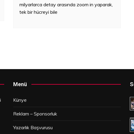
milyarlarca detay arasında zoom in yaparak,
tek bir hücreyi bile
Menü
S
i
Künye
Reklam – Sponsorluk
Yazarlık Başvurusu