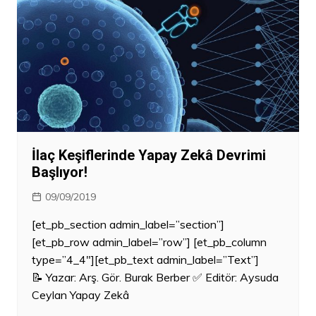
İlaç Keşiflerinde Yapay Zekâ Devrimi
Başlıyor!
09/09/2019
[et_pb_section admin_label=”section”]
[et_pb_row admin_label=”row”] [et_pb_column
type=”4_4″][et_pb_text admin_label=”Text”]
📝 Yazar: Arş. Gör. Burak Berber ✅ Editör: Aysuda
Ceylan Yapay Zekâ