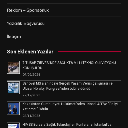
Reklam – Sponsorluk
Yazarlık Başvurusu
İletişim
Son Eklenen Yazılar
7.TÜSAP ZİRVESİ’NDE SAĞLIKTA MİLLİ TEKNOLOJİ VİZYONU
KONUŞULDU
07/02/2024
Sanovel MS alanındaki Gerçek Yaşam Verisi çalışması ile
Ulusal Nöroloji Kongresi’nden ödülle döndü
27/12/2023
Kazakistan Cumhuriyeti Hükümeti’nden Nobel AFF’ye “En İyi
Yatırımcı” Ödülü
28/11/2023
HIMSS Eurasia Sağlık Teknolojileri Konferansı İstanbul’da