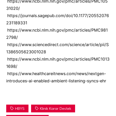
.
https://www.ncbi.nlm.nih.gov/pmc/articles/PMC105
31020/
.
https://journals.sagepub.com/doi/10.1177/20552076
231189331
.
https://www.ncbi.nlm.nih.gov/pmc/articles/PMC981
2798/
.
https://www.sciencedirect.com/science/article/pii/S
1386505623001028
.
https://www.ncbi.nlm.nih.gov/pmc/articles/PMC1013
1698/
.
https://www.healthcareitnews.com/news/nextgen-
introduces-ai-enabled-ambient-listening-syncs-ehr
HBYS
Klinik Karar Destek