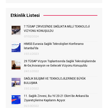
Etkinlik Listesi
7.TÜSAP ZİRVESİ’NDE SAĞLIKTA MİLLİ TEKNOLOJİ
VİZYONU KONUŞULDU
07/02/2024
HIMSS Eurasia Sağlık Teknolojileri Konferansı
İstanbul’da
15/11/2023
29.TÜSAP Vizyon Toplantısında Sağlık Teknolojilerinde
Ar-Ge,İnovasyon ve Gelecek Vizyonu Konuşuldu
24/11/2022
SAĞLIK BİLİŞİMİ VE TEKNOLOJİLERİNDE BÜYÜK
BULUŞMA
15/11/2022
11. Sağlık Zirvesi, Bu Yıl 20-21 Ekim’de Ankara’da
Ziyaretçilerine Kapılarını Açıyor.
01/10/2022