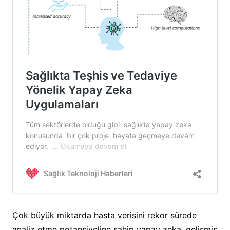
Çok büyük miktarda hasta verisini rekor sürede
analiz etme potansiyeline sahip yapay zeka, gelişmiş