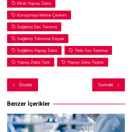
Klinik Yapay Zeka
Konuşmayı Metne Çeviren
Sağlıkta Ses Tanıma
Sağlıkta Tahmine Dayalı
Sağlıkta Yapay Zeka
Tıbbi Ses Tanıma
Yapay Zeka Tanı
Yapay Zeka Teşhis
Yazı
Önceki
Sonraki
dolaşımı
Benzer İçerikler