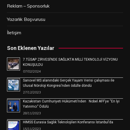
Reklam – Sponsorluk
Yazarlık Başvurusu
İletişim
Son Eklenen Yazılar
7.TÜSAP ZİRVESİ’NDE SAĞLIKTA MİLLİ TEKNOLOJİ VİZYONU
KONUŞULDU
07/02/2024
Sanovel MS alanındaki Gerçek Yaşam Verisi çalışması ile
Ulusal Nöroloji Kongresi’nden ödülle döndü
27/12/2023
Kazakistan Cumhuriyeti Hükümeti’nden Nobel AFF’ye “En İyi
Yatırımcı” Ödülü
28/11/2023
HIMSS Eurasia Sağlık Teknolojileri Konferansı İstanbul’da
15/11/2023