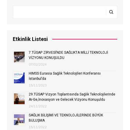
Etkinlik Listesi
7.TÜSAP ZİRVESİ’NDE SAĞLIKTA MİLLİ TEKNOLOJİ
VİZYONU KONUŞULDU
07/02/2024
HIMSS Eurasia Sağlık Teknolojileri Konferansı
İstanbul’da
15/11/2023
29.TÜSAP Vizyon Toplantısında Sağlık Teknolojilerinde
Ar-Ge,İnovasyon ve Gelecek Vizyonu Konuşuldu
24/11/2022
SAĞLIK BİLİŞİMİ VE TEKNOLOJİLERİNDE BÜYÜK
BULUŞMA
15/11/2022