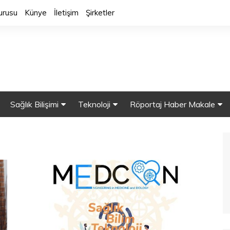
urusu
Künye
İletişim
Şirketler
Sağlık Bilişimi
Teknoloji
Röportaj Haber Makale
y Zeka
Sağlık Bilgi Sistemleri
Sağlıkta Robot
Röportaj.
HBYS
Mobil Sağlık
Makaleler
alar
Sağlıkta Bulut Bilişim
Akıllı Cihazlar
Haber
ine Öğrenme
Güvenlik
3 Boyutlu Yazıcılar
 Veri
Sağlıkta Nanoteknolji
Nesnelerin İnterneti (IOT)