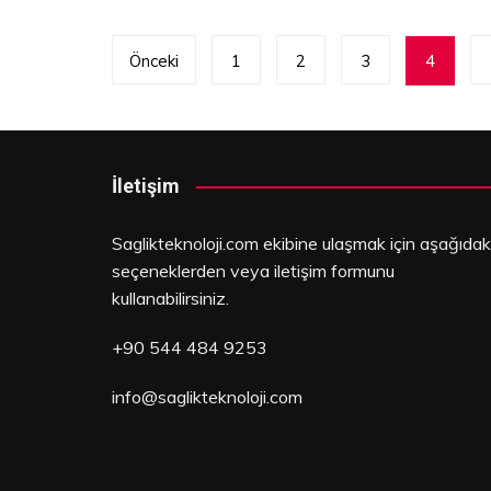
Yazı
Önceki
1
2
3
4
dolaşımı
İletişim
Saglikteknoloji.com ekibine ulaşmak için aşağıdak
seçeneklerden veya iletişim formunu
kullanabilirsiniz.
+90 544 484 9253
info@saglikteknoloji.com