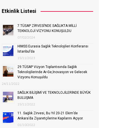
Etkinlik Listesi
7.TÜSAP ZİRVESİ’NDE SAĞLIKTA MİLLİ
TEKNOLOJİ VİZYONU KONUŞULDU
07/02/2024
HIMSS Eurasia Sağlık Teknolojileri Konferansı
İstanbul’da
15/11/2023
29.TÜSAP Vizyon Toplantısında Sağlık
Teknolojilerinde Ar-Ge,İnovasyon ve Gelecek
Vizyonu Konuşuldu
24/11/2022
SAĞLIK BİLİŞİMİ VE TEKNOLOJİLERİNDE BÜYÜK
BULUŞMA
15/11/2022
11. Sağlık Zirvesi, Bu Yıl 20-21 Ekim’de
Ankara’da Ziyaretçilerine Kapılarını Açıyor.
01/10/2022