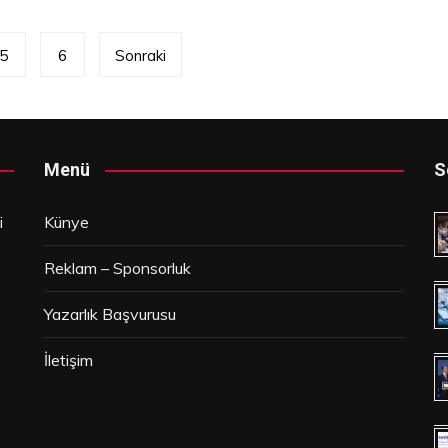
5
6
Sonraki
Menü
S
i
Künye
Reklam – Sponsorluk
Yazarlık Başvurusu
İletişim