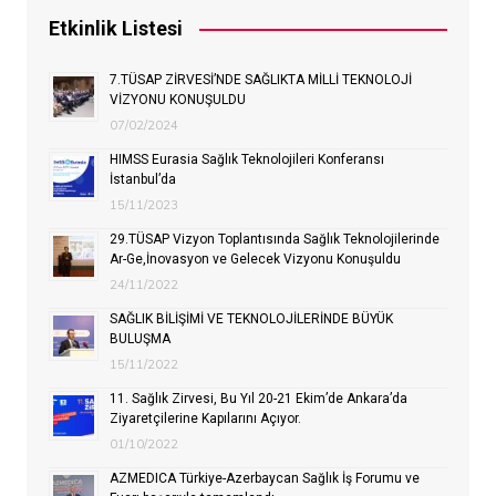
Etkinlik Listesi
7.TÜSAP ZİRVESİ’NDE SAĞLIKTA MİLLİ TEKNOLOJİ
VİZYONU KONUŞULDU
07/02/2024
HIMSS Eurasia Sağlık Teknolojileri Konferansı
İstanbul’da
15/11/2023
29.TÜSAP Vizyon Toplantısında Sağlık Teknolojilerinde
Ar-Ge,İnovasyon ve Gelecek Vizyonu Konuşuldu
24/11/2022
SAĞLIK BİLİŞİMİ VE TEKNOLOJİLERİNDE BÜYÜK
BULUŞMA
15/11/2022
11. Sağlık Zirvesi, Bu Yıl 20-21 Ekim’de Ankara’da
Ziyaretçilerine Kapılarını Açıyor.
01/10/2022
AZMEDICA Türkiye-Azerbaycan Sağlık İş Forumu ve