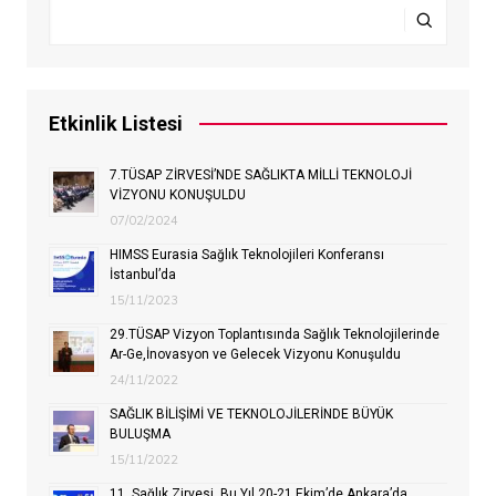
Etkinlik Listesi
7.TÜSAP ZİRVESİ’NDE SAĞLIKTA MİLLİ TEKNOLOJİ
VİZYONU KONUŞULDU
07/02/2024
HIMSS Eurasia Sağlık Teknolojileri Konferansı
İstanbul’da
15/11/2023
29.TÜSAP Vizyon Toplantısında Sağlık Teknolojilerinde
Ar-Ge,İnovasyon ve Gelecek Vizyonu Konuşuldu
24/11/2022
SAĞLIK BİLİŞİMİ VE TEKNOLOJİLERİNDE BÜYÜK
BULUŞMA
15/11/2022
11. Sağlık Zirvesi, Bu Yıl 20-21 Ekim’de Ankara’da