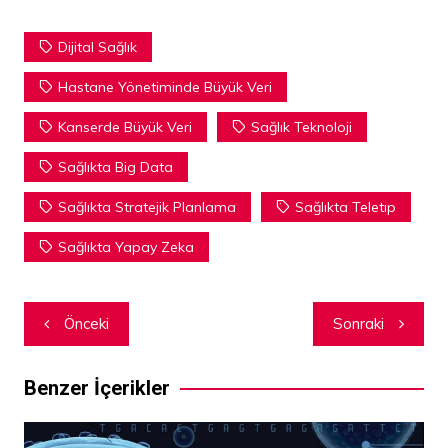
Dijital Sağlık
Hastane Yönetiminde Büyük Veri
Kanserde Büyük Veri
Sağlık Teknoloji
Sağlıkta Big Data
Sağlıkta Stratejik Planlama
Sağlıkta Teletıp
Sağlıkta Yapay Zeka
Yazı
Önceki
Sonraki
dolaşımı
Benzer İçerikler