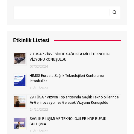
Etkinlik Listesi
7.TÜSAP ZİRVESİ’NDE SAĞLIKTA MİLLİ TEKNOLOJİ
VİZYONU KONUŞULDU
07/02/2024
HIMSS Eurasia Sağlık Teknolojileri Konferansı
İstanbul’da
15/11/2023
29.TÜSAP Vizyon Toplantısında Sağlık Teknolojilerinde
Ar-Ge,İnovasyon ve Gelecek Vizyonu Konuşuldu
24/11/2022
SAĞLIK BİLİŞİMİ VE TEKNOLOJİLERİNDE BÜYÜK
BULUŞMA
15/11/2022