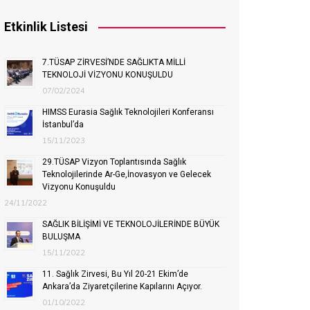
Etkinlik Listesi
7.TÜSAP ZİRVESİ’NDE SAĞLIKTA MİLLİ
TEKNOLOJİ VİZYONU KONUŞULDU
07/02/2024
HIMSS Eurasia Sağlık Teknolojileri Konferansı
İstanbul’da
15/11/2023
29.TÜSAP Vizyon Toplantısında Sağlık
Teknolojilerinde Ar-Ge,İnovasyon ve Gelecek
Vizyonu Konuşuldu
24/11/2022
SAĞLIK BİLİŞİMİ VE TEKNOLOJİLERİNDE BÜYÜK
BULUŞMA
15/11/2022
11. Sağlık Zirvesi, Bu Yıl 20-21 Ekim’de
Ankara’da Ziyaretçilerine Kapılarını Açıyor.
01/10/2022