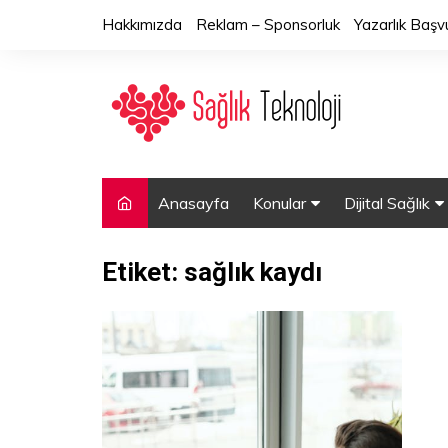
Skip
Hakkımızda
Reklam – Sponsorluk
Yazarlık Başv
to
content
Anasayfa
Konular
Dijital Sağlık
Biyoteknoloji
Sağlıkta Yapa
Etiket:
sağlık kaydı
Hastane.
Telesağlık
İlaç
Mobil Uygulam
Medikal
Sağlıkta Mak
Evde Sağlık
Sağlıkta Büyük
Tedavi
Veri Analiz