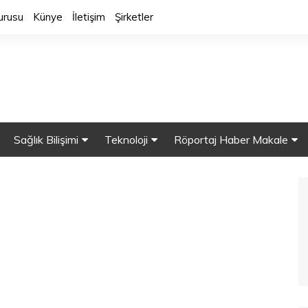
urusu
Künye
İletişim
Şirketler
Sağlık Bilişimi
Teknoloji
Röportaj Haber Makale
y Zeka
Sağlık Bilgi Sistemleri
Sağlıkta Robot
Röportaj.
HBYS
Mobil Sağlık
Makaleler
alar
Sağlıkta Bulut Bilişim
Akıllı Cihazlar
Haber
ine Öğrenme
Güvenlik
3 Boyutlu Yazıcılar
 Veri
Sağlıkta Nanoteknolji
Nesnelerin İnterneti (IOT)