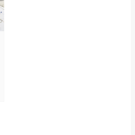
Artırılmış ve Sanal Gerçeklik
Kablosuz Uygulamalar
/Biyosensörler
Giyilebilir Teknolojiler