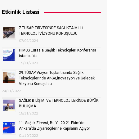
Etkinlik Listesi
7.TÜSAP ZİRVESİ’NDE SAĞLIKTA MİLLİ
TEKNOLOJİ VİZYONU KONUŞULDU
07/02/2024
HIMSS Eurasia Sağlık Teknolojileri Konferansı
İstanbul’da
15/11/2023
29.TÜSAP Vizyon Toplantısında Sağlık
Teknolojilerinde Ar-Ge,İnovasyon ve Gelecek
Vizyonu Konuşuldu
24/11/2022
SAĞLIK BİLİŞİMİ VE TEKNOLOJİLERİNDE BÜYÜK
BULUŞMA
15/11/2022
11. Sağlık Zirvesi, Bu Yıl 20-21 Ekim’de
Ankara’da Ziyaretçilerine Kapılarını Açıyor.
01/10/2022