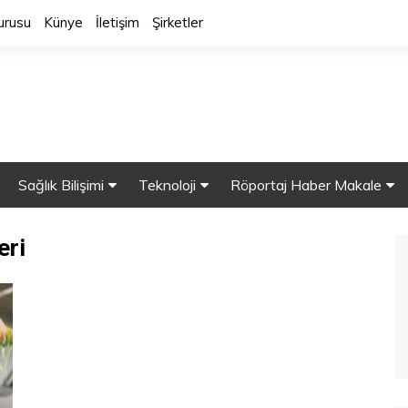
urusu
Künye
İletişim
Şirketler
Sağlık Bilişimi
Teknoloji
Röportaj Haber Makale
y Zeka
Sağlık Bilgi Sistemleri
Sağlıkta Robot
Röportaj.
eri
HBYS
Mobil Sağlık
Makaleler
alar
Sağlıkta Bulut Bilişim
Akıllı Cihazlar
Haber
ine Öğrenme
Güvenlik
3 Boyutlu Yazıcılar
 Veri
Sağlıkta Nanoteknolji
Nesnelerin İnterneti (IOT)