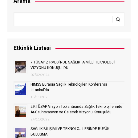
Arama
Etkinlik Listesi
7.TÜSAP ZİRVESİ’NDE SAĞLIKTA MİLLİ TEKNOLOJİ
VİZYONU KONUŞULDU
07/02/2024
HIMSS Eurasia Sağlık Teknolojileri Konferansı
İstanbul’da
15/11/2023
29.TÜSAP Vizyon Toplantısında Sağlık Teknolojilerinde
Ar-Ge,İnovasyon ve Gelecek Vizyonu Konuşuldu
24/11/2022
SAĞLIK BİLİŞİMİ VE TEKNOLOJİLERİNDE BÜYÜK
BULUŞMA