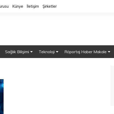
urusu
Künye
İletişim
Şirketler
Sağlık Bilişimi
Teknoloji
Röportaj Haber Makale
y Zeka
Sağlık Bilgi Sistemleri
Sağlıkta Robot
Röportaj.
HBYS
Mobil Sağlık
Makaleler
alar
Sağlıkta Bulut Bilişim
Akıllı Cihazlar
Haber
ine Öğrenme
Güvenlik
3 Boyutlu Yazıcılar
 Veri
Sağlıkta Nanoteknolji
Nesnelerin İnterneti (IOT)