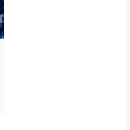
Artırılmış ve Sanal Gerçeklik
Kablosuz Uygulamalar
/Biyosensörler
Giyilebilir Teknolojiler