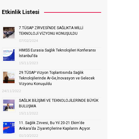
Etkinlik Listesi
7.TÜSAP ZİRVESİ’NDE SAĞLIKTA MİLLİ
TEKNOLOJİ VİZYONU KONUŞULDU
07/02/2024
HIMSS Eurasia Sağlık Teknolojileri Konferansı
İstanbul’da
15/11/2023
29.TÜSAP Vizyon Toplantısında Sağlık
Teknolojilerinde Ar-Ge,İnovasyon ve Gelecek
Vizyonu Konuşuldu
24/11/2022
SAĞLIK BİLİŞİMİ VE TEKNOLOJİLERİNDE BÜYÜK
BULUŞMA
15/11/2022
11. Sağlık Zirvesi, Bu Yıl 20-21 Ekim’de
Ankara’da Ziyaretçilerine Kapılarını Açıyor.
01/10/2022